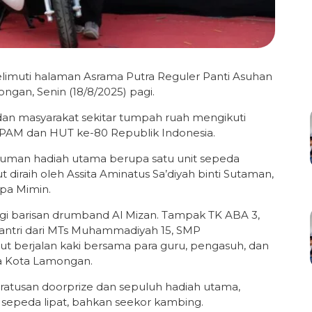
limuti halaman Asrama Putra Reguler Panti Asuhan
an, Senin (18/8/2025) pagi.
 dan masyarakat sekitar tumpah ruah mengikuti
 PAM dan HUT ke-80 Republik Indonesia.
muman hadiah utama berupa satu unit sepeda
t diraih oleh Assita Aminatus Sa’diyah binti Sutaman,
apa Mimin.
ingi barisan drumband Al Mizan. Tampak TK ABA 3,
antri dari MTs Muhammadiyah 15, SMP
berjalan kaki bersama para guru, pengasuh, dan
ma Kota Lamongan.
tusan doorprize dan sepuluh hadiah utama,
 sepeda lipat, bahkan seekor kambing.