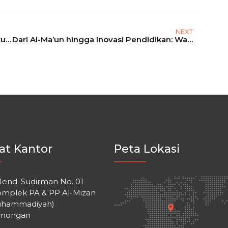
NEXT
Kepala MTs Mulimas Al Mizan Lamongan Ikuti Program School Leaders Immersion di Singapura
Dari Al-Ma’un hingga Inovasi Pendidikan: Warisan KH Ahmad Dahlan untuk Guru Zaman Sekarang
at Kantor
Peta Lokasi
 Jend. Sudirman No. 01
omplek PA & PP Al-Mizan
hammadiyah)
mongan