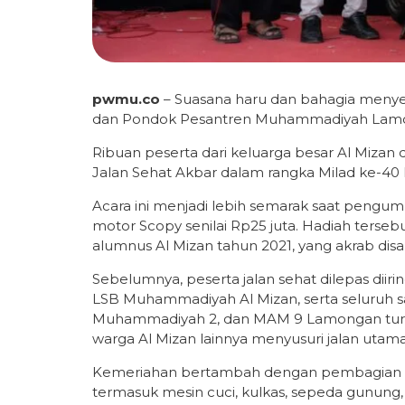
pwmu.co
– Suasana haru dan bahagia menye
dan Pondok Pesantren Muhammadiyah Lamong
Ribuan peserta dari keluarga besar Al Mizan
Jalan Sehat Akbar dalam rangka Milad ke-40
Acara ini menjadi lebih semarak saat pengu
motor Scopy senilai Rp25 juta. Hadiah tersebu
alumnus Al Mizan tahun 2021, yang akrab dis
Sebelumnya, peserta jalan sehat dilepas diir
LSB Muhammadiyah Al Mizan, serta seluruh s
Muhammadiyah 2, dan MAM 9 Lamongan turut 
warga Al Mizan lainnya menyusuri jalan uta
Kemeriahan bertambah dengan pembagian ra
termasuk mesin cuci, kulkas, sepeda gunung,