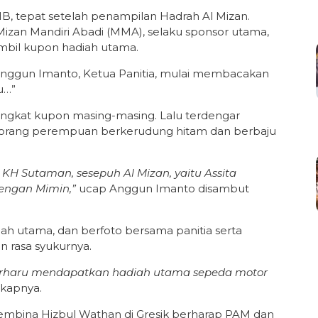
, tepat setelah penampilan Hadrah Al Mizan.
T Mizan Mandiri Abadi (MMA), selaku sponsor utama,
mbil kupon hadiah utama.
nggun Imanto, Ketua Panitia, mulai membacakan
u…”
gangkat kupon masing-masing. Lalu terdengar
 Seorang perempuan berkerudung hitam dan berbaju
 KH Sutaman, sesepuh Al Mizan, yaitu Assita
dengan Mimin,”
ucap Anggun Imanto disambut
h utama, dan berfoto bersama panitia serta
 rasa syukurnya.
 terharu mendapatkan hadiah utama sepeda motor
kapnya.
pembina Hizbul Wathan di Gresik berharap PAM dan