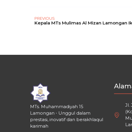
PREVIOUS
Alam
Jl.
MTs. Muhammadiyah 15
(K
Lamongan ⋅ Unggul dalam
Mu
prestasi, inovatif dan berakhlaqul
La
karimah