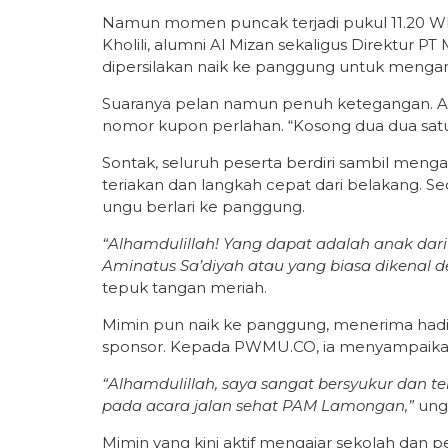
Namun momen puncak terjadi pukul 11.20 WIB
Kholili, alumni Al Mizan sekaligus Direktur P
dipersilakan naik ke panggung untuk menga
Suaranya pelan namun penuh ketegangan. A
nomor kupon perlahan. “Kosong dua dua sat
Sontak, seluruh peserta berdiri sambil men
teriakan dan langkah cepat dari belakang.
ungu berlari ke panggung.
“Alhamdulillah! Yang dapat adalah anak dari
Aminatus Sa’diyah atau yang biasa dikenal 
tepuk tangan meriah.
Mimin pun naik ke panggung, menerima hadia
sponsor. Kepada PWMU.CO, ia menyampaikan
“Alhamdulillah, saya sangat bersyukur dan
pada acara jalan sehat PAM Lamongan,”
ung
Mimin yang kini aktif mengajar sekolah dan 