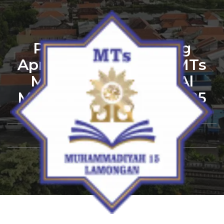
Pengawas Kemenag
Apresiasi Semangat MTs
Muhammadiyah 15 Al
Mizan dalam PKKM 2025
By
Admin
November 15, 2025