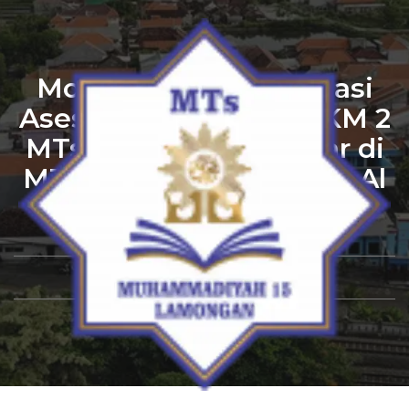
Monitoring dan Evaluasi
Asesmen Madrasah KKM 2
MTs Lamongan Digelar di
MTs Muhammadiyah 15 Al
Mizan
By
Admin
April 20, 2026