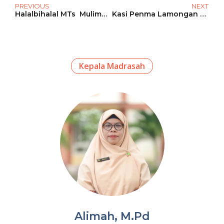
PREVIOUS
NEXT
Halalbihalal MTs Mulimas Al Mizan, Suwito Angkat Kisah Sahabat: Hati Bersih Kunci Selamat Dunia Akhirat
Kasi Penma Lamongan Tekankan Validitas Data dan Kesiapan Teknis dalam Asesmen Madrasah di MTs Mulimas Al Mizan
Kepala Madrasah
Alimah, M.Pd