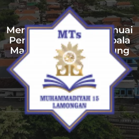
Menanam Disiplin, Menuai
Perubahan: Pesan Kepala
Madrasah di Penghujung
Spiritual Journey MTs
Muhammadiyah 15 Al
Mizan
By
Admin
April 12, 2026