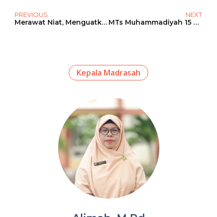
PREVIOUS
NEXT
Merawat Niat, Menguatkan Karakter: Spiritual Journey MTs Mulimas Al Mizan Lamongan
MTs Muhammadiyah 15 Al Mizan Gelar Rapat Bulanan, Siap Pertahankan Predikat A Unggul
Kepala Madrasah