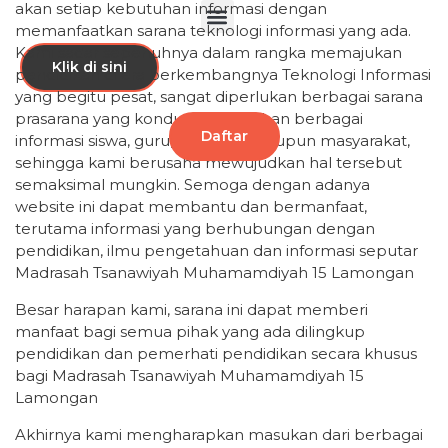
akan setiap kebutuhan informasi dengan
memanfaatkan sarana teknologi informasi yang ada.
Kami sadar sepenuhnya dalam rangka memajukan
Klik di sini
pendidikan di era berkembangnya Teknologi Informasi
yang begitu pesat, sangat diperlukan berbagai sarana
prasarana yang kondusif, kebutuhan berbagai
Daftar
informasi siswa, guru, orangtua maupun masyarakat,
sehingga kami berusaha mewujudkan hal tersebut
semaksimal mungkin. Semoga dengan adanya
website ini dapat membantu dan bermanfaat,
terutama informasi yang berhubungan dengan
pendidikan, ilmu pengetahuan dan informasi seputar
Madrasah Tsanawiyah Muhamamdiyah 15 Lamongan
Besar harapan kami, sarana ini dapat memberi
manfaat bagi semua pihak yang ada dilingkup
pendidikan dan pemerhati pendidikan secara khusus
bagi Madrasah Tsanawiyah Muhamamdiyah 15
Lamongan
Akhirnya kami mengharapkan masukan dari berbagai